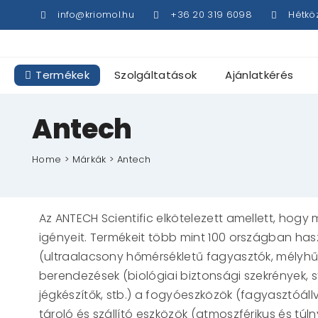
Kihagyás
info@kriomol.hu
+36 20 319 6098
Hétkö
Termékek
Szolgáltatások
Ajánlatkérés
Antech
Home
Márkák
Antech
Az ANTECH Scientific elkötelezett amellett, hogy 
igényeit. Termékeit több mint 100 országban hasz
(ultraalacsony hőmérsékletű fagyasztók, mélyhűt
berendezések (biológiai biztonsági szekrények, st
jégkészítők, stb.) a fogyóeszközök (fagyasztóál
tároló és szállító eszközök (atmoszférikus és túln