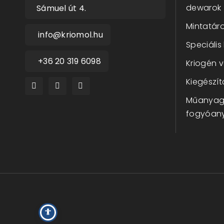
dewarok
Sámuel út 4.
Mintatáro
info@kriomol.hu
Speciális
+36 20 319 6098
Kriogén 
Kiegészít
Műanyag 
fogyóan