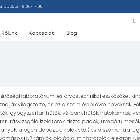
znapokon: 8:00-17:00
Rólunk
Kapcsolat
Blog
minőségi laboratóriumi és orvostechnikai eszközöket kíná
nálják világszerte, és ez a szám évről évre növekszik. 
ők, gyógyszertári hűtők, vérbank hűtők, hűtőkamrák, vér
erilitásvizsgáló izolátorok, tiszta padok, üvegáru mosók
lványok, kriogén dobozok, fiolák stb.) és a számunkra l
yomásos LN2 tárolók, biológiai mintatárolók, elektronikus 