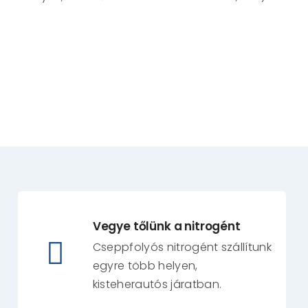
Vegye tőlünk a nitrogént
Cseppfolyós nitrogént szállítunk
egyre több helyen,
kisteherautós járatban.