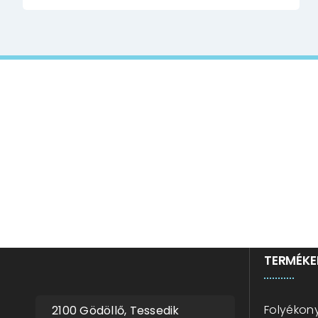
bízz
TERMÉKE
Folyékony
2100 Gödöllő, Tessedik