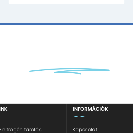
a ránk
kriotechnikai
kérd
INK
INFORMÁCIÓK
 nitrogén tárolók,
Kapcsolat