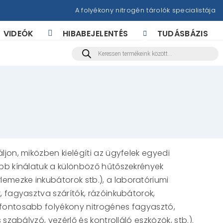
A folyékony nitrogén tárolók specialistája
VIDEÓK
HIBABEJELENTÉS
TUDÁSBÁZIS
Products
search
ljon, miközben kielégíti az ügyfelek egyedi
Főbb kínálatuk a különböző hűtőszekrények
lemezke inkubátorok stb.), a laboratóriumi
, fagyasztva szárítók, rázóinkubátorok,
egfontosabb folyékony nitrogénes fagyasztó,
szabályzó, vezérlő és kontrolláló eszközök, stb.).