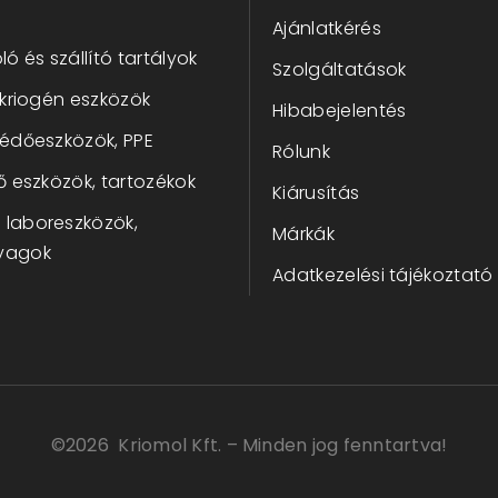
Ajánlatkérés
ló és szállító tartályok
Szolgáltatások
 kriogén eszközök
Hibabejelentés
védőeszközök, PPE
Rólunk
ő eszközök, tartozékok
Kiárusítás
laboreszközök,
Márkák
yagok
Adatkezelési tájékoztató
©
2026 Kriomol Kft. – Minden jog fenntartva!