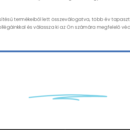
sítésű termékeiből lett összeválogatva, több év tapas
llégáinkkal és válassza ki az Ön számára megfelelő véd
a ránk
kriotechnikai
kérd