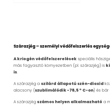
Szárazjég – személyi védőfelszerlés egys
A kriogén védőfelszerelések
speciális hőszig
más fagyasztó környezetben (pl. szárazjég) is
k
is
.
A szárazjég a
szilárd állapotú szén-dioxid
köz
alacsony (
szublimálódik -78,5 ° C-on
) és bá
A szárazjég
számos helyen alkalmazható
a m