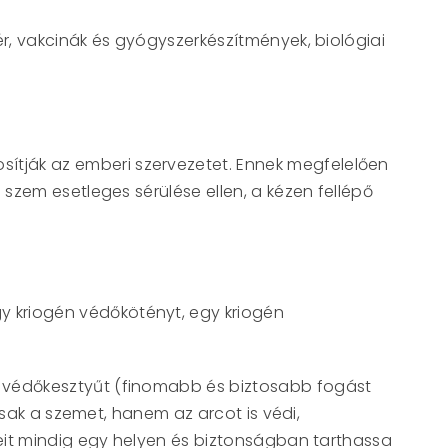
ér, vakcinák és gyógyszerkészítmények, biológiai
osítják az emberi szervezetet. Ennek megfelelően
zem esetleges sérülése ellen, a kézen fellépő
y kriogén védőkötényt, egy kriogén
n védőkesztyűt (finomabb és biztosabb fogást
sak a szemet, hanem az arcot is védi,
eit mindig egy helyen és biztonságban tarthassa