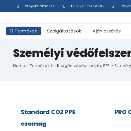
Kihagyás
info@kriomol.hu
+36 20 319 6098
Hétkö
Termékek
Szolgáltatások
Ajánlatkérés
Személyi védőfelsze
Home
Termékeink
Kriogén védőeszközök, PPE
Személy
Standard CO2 PPE
PRO 
csomag