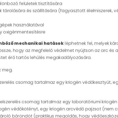
lönböző felületek tisztítására
árolására és szállítására (fagyasztott élelmiszerek, v
ő gépek használatával
y oxigénmentesítésre
nböző mechanikai hatások
léphetnek fel, melyek kár
sze, hogy az megfelelő védelmet nyújtson az arc és a s
stet érő tartós lehűlés megakadályozására.
k meg.
szerelés csomag tartalmaz egy kriogén védőkesztyűt, eg
felszerelés csomag tartalmaz egy laboratóriumi kriogé
kriogén védőkötényt, egy kriogén arcvédő pajzsot (nem c
tároló bőröndöt (praktikus megoldás, hogy védőeszköz