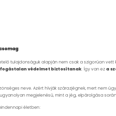
égcsomag
etelő tulajdonságuk alapján nem csak a szigorúan vett 
ifogástalan védelmet biztosítanak
. Így van ez
a s
önséges neve. Azért hívják szárazjégnek, mert nem úgy
r ugyanolyan megjelenésű, mint a jég, elpárolgása sor
indennapi életben: