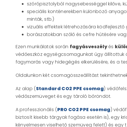
szórópisztolyból nagysebességgel kilőve, kü
speciális konténerekben különböző anyagok t
minták, stb.)
vizuális effektek létrehozására ködfejleszt
borászatokban szőlő és cefre hűtésére vag
Ezen munkálatok során
fagyásveszély
és
külö
védőeszköz egységcsomagunkat úgy állítottuk ös
fagymarás vagy hidegégés elkerülésére, és a te
Oldalunkon két csomagösszeállítást tekinthetne
Az alap (
Standard CO2 PPE csomag
) védőfel
védőszemüveget és egy tároló bőröndöt.
A professzionális (
PRO CO2 PPE csomag
) védő
biztosít kisebb tárgyak fogása esetén is), egy 
kényelmesen viselhető szemüveg felett) és egy 