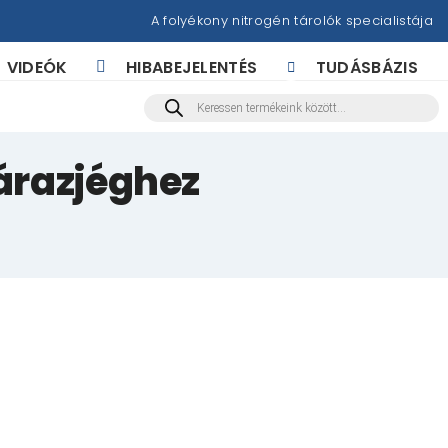
A folyékony nitrogén tárolók specialistája
VIDEÓK
HIBABEJELENTÉS
TUDÁSBÁZIS
Products
search
árazjéghez