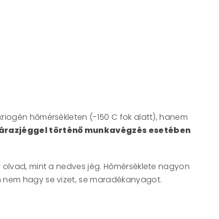
kriogén hőmérsékleten (-150 C fok alatt), hanem
zárazjéggel történő munkavégzés esetében
 olvad, mint a nedves jég. Hőmérséklete nagyon
án nem hagy se vizet, se maradékanyagot.