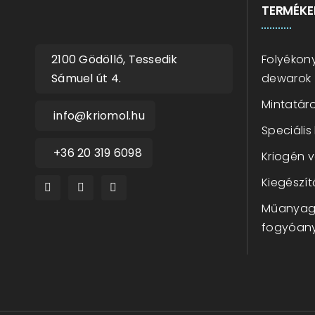
TERMÉKE
Folyékony
2100 Gödöllő, Tessedik
dewarok
Sámuel út 4.
Mintatáro
info@kriomol.hu
Speciális
+36 20 319 6098
Kriogén 
Kiegészít
Műanyag 
fogyóan