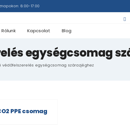
znapokon: 8:00-17:00
Rólunk
Kapcsolat
Blog
relés egységcsomag sz
i védőfelszerelés egységcsomag szárazjéghez
CO2 PPE csomag