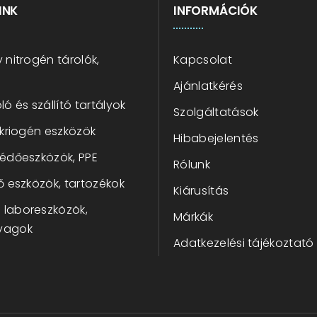
INK
INFORMÁCIÓK
 nitrogén tárolók,
Kapcsolat
Ajánlatkérés
ló és szállító tartályok
Szolgáltatások
 kriogén eszközök
Hibabejelentés
védőeszközök, PPE
Rólunk
ő eszközök, tartozékok
Kiárusítás
laboreszközök,
Márkák
yagok
Adatkezelési tájékoztató