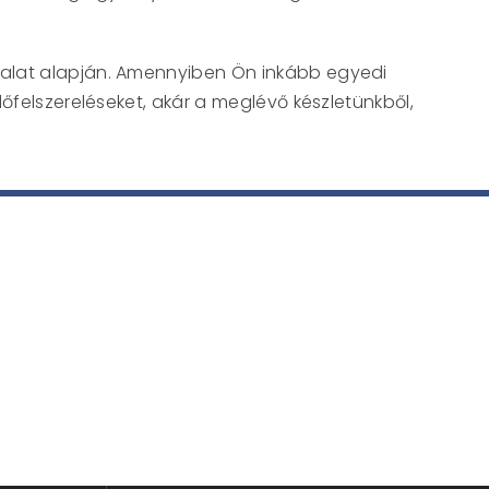
ztalat alapján. Amennyiben Ön inkább egyedi
őfelszereléseket, akár a meglévő készletünkből,
éseit