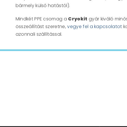
bármely külső hatástól).
Mindkét PPE csomag a
Cryokit
gyár kiváló minő
összeállítást szeretne,
vegye fel a kapcsolatot
ko
azonnali szállítással.
bízz