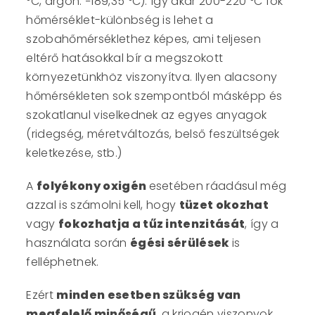
°C, argon: −189,35 °C). Így akár 200-220 °C fok
hőmérséklet-különbség is lehet a
szobahőmérséklethez képes, ami teljesen
eltérő hatásokkal bír a megszokott
környezetünkhöz viszonyítva. Ilyen alacsony
hőmérsékleten sok szempontból másképp és
szokatlanul viselkednek az egyes anyagok
(ridegség, méretváltozás, belső feszültségek
keletkezése, stb.)
A
folyékony oxigén
esetében ráadásul még
azzal is számolni kell, hogy
tüzet okozhat
vagy
fokozhatja a tűz intenzitását
, így a
használata során
égési sérülések
is
felléphetnek.
Ezért
minden esetben szükség van
megfelelő minőségű
, a kriogén viszonyok