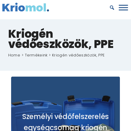
Kihagyás
Kriogén
védőeszközök, PPE
Home
Termékeink
Kriogén védőeszközök, PPE
Személyi védőfelszerelés
egységcsomag kriogén
folyadékokhoz
Személyi védőfelszerelés
Általános, laboratóriumi, ipari, LNG, és
egységcsomag kriogén