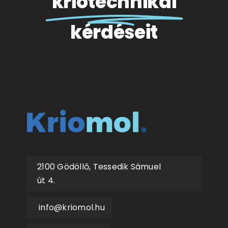
kriotechnikai
kérdéseit
2100 Gödöllő, Tessedik Sámuel
út 4.
info@kriomol.hu