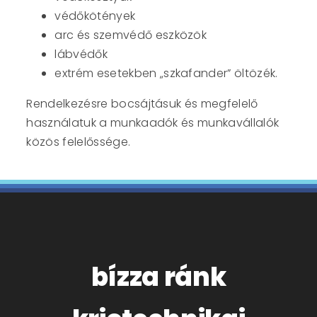
védőkötények
arc és szemvédő eszközök
lábvédők
extrém esetekben „szkafander” öltözék.
Rendelkezésre bocsájtásuk és megfelelő
használatuk a munkaadók és munkavállalók
közös felelőssége.
bízza ránk