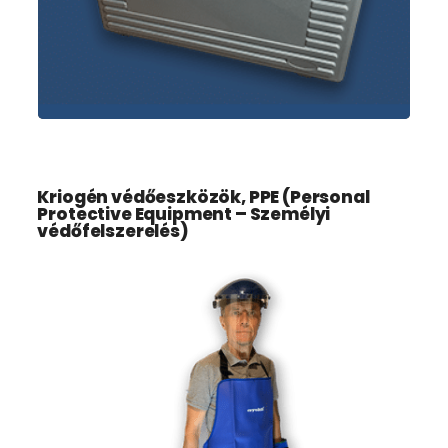
Kriogén védőeszközök, PPE (Personal
Protective Equipment – Személyi
védőfelszerelés)