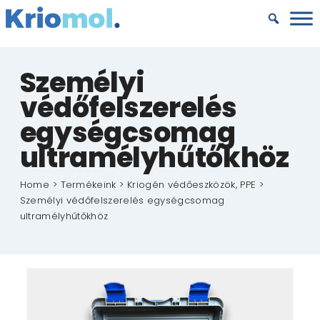
Kihagyás
Személyi
védőfelszerelés
egységcsomag
ultramélyhűtőkhöz
Home
Termékeink
Kriogén védőeszközök, PPE
Személyi védőfelszerelés egységcsomag
ultramélyhűtőkhöz