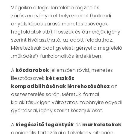
Végeikre a legkülönfélébb rögzítő és
zárószerelvényeket helyeznek el (hollandi
anyák, kúpos zárású menetes csővégek,
hegtoldatok stb). Hosszuk és átmérőjük igény
szerint kiválasztható, az adott feladathoz.
Méretezésük odafigyelést igényel a megfelelő
„működés”/ funkcionalitás érdekében.
A
közdarabok
jellemzően rövid, menetes
illesztőcsövek
két eszköz
kompatibilitásának létrehozásához
az
összeszerelés során. Méretük, formai
kialakításuk igen változatos, többnyire egyedi
gyártással, igény szerint készítjük őket.
A
kiegészítő fogantyúk
és
markolatokok
opcionális tartozékai a folyékony nitrogén