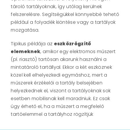
tároló tartályoknak, így utólag kerülnek
felszerelésre. Segítségükkel könnyebbé tehető
például a folyadék kiöntése vagy a tartályok
mozgatása.
Tipikus példája az
eszközrögzítő
elemeknek
, amikor egy elektromos műszert
(pl. riasztó) tartósan akarunk használni a
mintatároló tartállyal. Ekkor a két eszköznek
közel kell elhelyezkedi egymáshoz, mert a
műszerek érzékelői a tartály belsejében
helyezkednek el, viszont a tartályoknak sok
esetben mobilisnak kell maradniuk. Ez csak
úgy érhető el, ha a műszert a megfelelő
tartóelemmel a tartályhoz rögzítjük