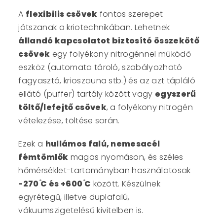
A
flexibilis csövek
fontos szerepet
játszanak a kriotechnikában. Lehetnek
állandó kapcsolatot biztosító összekötő
csövek
egy folyékony nitrogénnel működő
eszköz (automata tároló, szabályozható
fagyasztó, krioszauna stb.) és az azt tápláló
ellátó (puffer) tartály között vagy
egyszerű
töltő/lefejtő csövek
, a folyékony nitrogén
vételezése, töltése során.
Ezek a
hullámos falú, nemesacél
fémtömlők
magas nyomáson, és széles
hőmérséklet-tartományban használatosak
-270
֯C és +600
֯C
között. Készülnek
egyrétegű, illetve duplafalú,
vákuumszigetelésű kivitelben is.