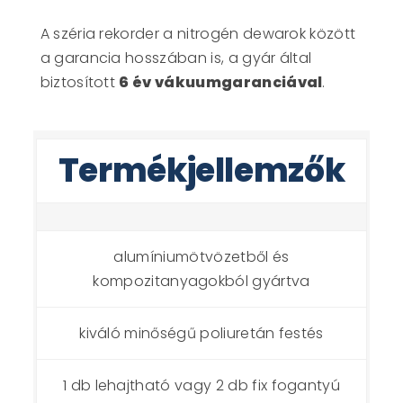
A széria rekorder a nitrogén dewarok között
a garancia hosszában is, a gyár által
biztosított
6 év vákuumgaranciával
.
Termékjellemzők
alumíniumötvözetből és
kompozitanyagokból gyártva
kiváló minőségű poliuretán festés
1 db lehajtható vagy 2 db fix fogantyú