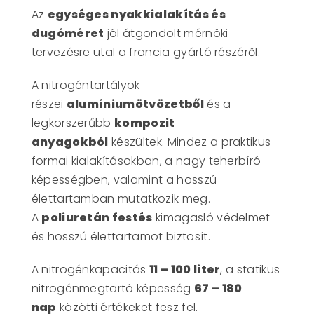
Az
egységes nyakkialakítás és
dugóméret
jól átgondolt mérnöki
tervezésre utal a francia gyártó részéről.
A nitrogéntartályok
részei
alumíniumötvözetből
és a
legkorszerűbb
kompozit
anyagokból
készültek. Mindez a praktikus
formai kialakításokban, a nagy teherbíró
képességben, valamint a hosszú
élettartamban mutatkozik meg.
A
poliuretán festés
kimagasló védelmet
és hosszú élettartamot biztosít.
A nitrogénkapacitás
11 – 100 liter
, a statikus
nitrogénmegtartó képesség
67 – 180
nap
közötti értékeket fesz fel.