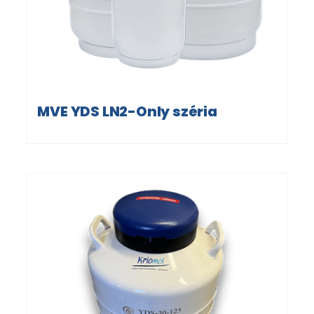
MVE YDS LN2-Only széria