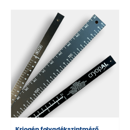
Kriogén folyadékszintmérő