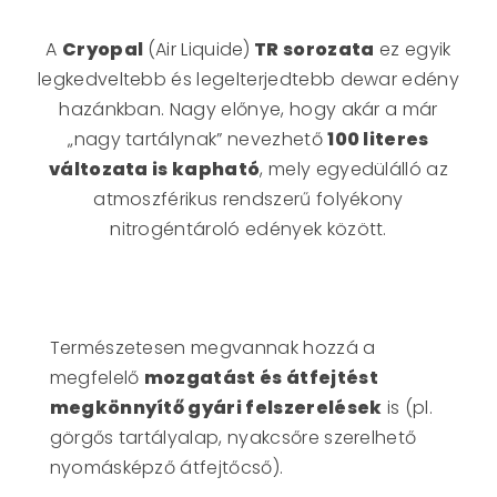
A
Cryopal
(Air Liquide)
TR sorozata
ez egyik
legkedveltebb és legelterjedtebb dewar edény
hazánkban. Nagy előnye, hogy akár a már
„nagy tartálynak” nevezhető
100 literes
változata is kapható
, mely egyedülálló az
atmoszférikus rendszerű folyékony
nitrogéntároló edények között.
Természetesen megvannak hozzá a
megfelelő
mozgatást és átfejtést
megkönnyítő gyári felszerelések
is (pl.
görgős tartályalap, nyakcsőre szerelhető
nyomásképző átfejtőcső).