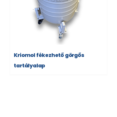
Kriomol fékezhető görgős
tartályalap