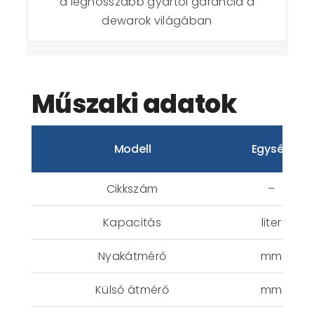
a leghosszabb gyártói garancia a
dewarok világában
Műszaki adatok
Modell
Egység
Cikkszám
–
Kapacitás
liter
Nyakátmérő
mm
Külső átmérő
mm