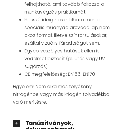
felhajtható, ami tovább fokozza a
munkavégzés praktikumát.
Hosszú ideig használható mert a
speciális műanyag arcvédő lap nem
okoz formai, illetve színtorzulásokat,
ezáltal vizuális fáradtságot sem.
Egyéb veszélyes hatások ellen is
védelmet biztosít (pl. ütés vagy UV
sugárzás).
CE megfelelősség: EN166, EN170
Figyelem! Nem alkalmas folyékony
nitrogénbe vagy más kriogén folyadékba
való merítésre.
Tanúsítványok,