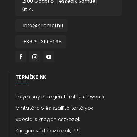
2100 Gödöllő, Tessedik Sámuel
út 4.
info@kriomol.hu
+36 20 319 6098
TERMÉKEINK
Folyékony nitrogén tárolók, dewarok
Mintatároló és szállító tartályok
Speciális kriogén eszközök
Kriogén védőeszközök, PPE