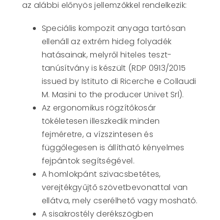
az alábbi előnyös jellemzőkkel rendelkezik:
Speciális kompozit anyaga tartósan
ellenáll az extrém hideg folyadék
hatásainak, melyről hiteles teszt-
tanúsítvány is készült (RDP 0913/2015
issued by Istituto di Ricerche e Collaudi
M. Masini to the producer Univet Srl).
Az ergonomikus rögzítőkosár
tökéletesen illeszkedik minden
fejméretre, a vízszintesen és
függőlegesen is állítható kényelmes
fejpántok segítségével.
A homlokpánt szivacsbetétes,
verejtékgyűjtő szövetbevonattal van
ellátva, mely cserélhető vagy mosható.
A sisakrostély derékszögben