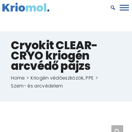
Kihagyás
Cryokit CLEAR-
CRYO kriogén
arcvédő pajzs
Home
Kriogén védőeszközök, PPE
Szem- és arcvédelem