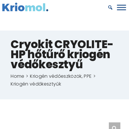
Kihagyás
Cryokit CRYOLITE-
HP hőtűrő kriogén
védőkesztyű
Home
Kriogén védőeszközök, PPE
Kriogén védőkesztyűk