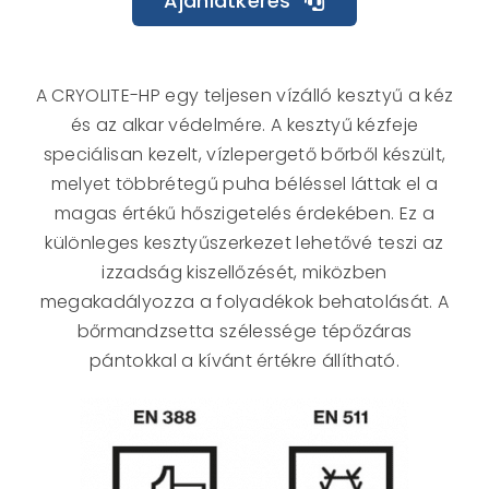
Ajánlatkérés
A CRYOLITE-HP egy teljesen vízálló kesztyű a kéz
és az alkar védelmére. A kesztyű kézfeje
speciálisan kezelt, vízlepergető bőrből készült,
melyet többrétegű puha béléssel láttak el a
magas értékű hőszigetelés érdekében. Ez a
különleges kesztyűszerkezet lehetővé teszi az
izzadság kiszellőzését, miközben
megakadályozza a folyadékok behatolását. A
bőrmandzsetta szélessége tépőzáras
pántokkal a kívánt értékre állítható.