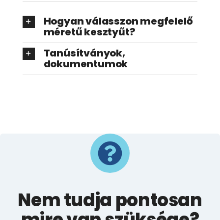
Hogyan válasszon megfelelő
méretű kesztyűt?
Tanúsítványok,
dokumentumok
Nem tudja pontosan
mire van szüksége?