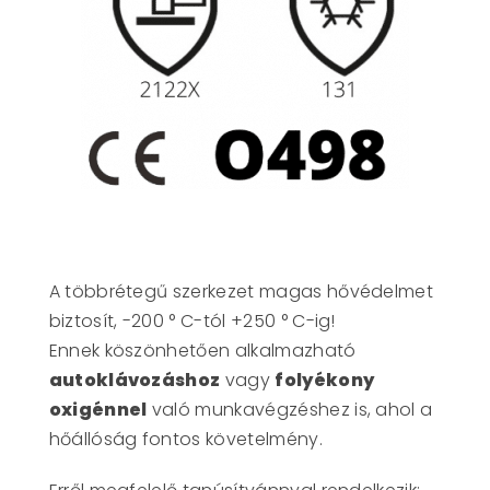
A többrétegű szerkezet magas hővédelmet
biztosít, -200 ° C-tól +250 ° C-ig!
Ennek köszönhetően alkalmazható
autoklávozáshoz
vagy
folyékony
oxigénnel
való munkavégzéshez is, ahol a
hőállóság fontos követelmény.