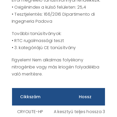
Erről megfelelő tanúsítvánnyal rendelkezik:
• Oxigénindex a külső felületen: 25,4
• Tesztjelentés: 166/2016 Dipartimento di
Ingegneria Padova
További tanúsítványok:
• RTC rugalmassági teszt
• 3. kategóriájú CE tanúsítvány
Figyelem! Nem alkalmas folyékony
nitrogénbe vagy más kriogén folyadékba
való merítésre.
Cikkszám
Hossz
CRYOLITE-HP
A kesztyű teljes hossza 38 cm.