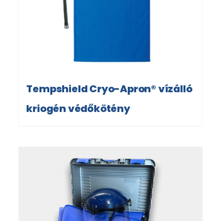
Tempshield Cryo-Apron® vízálló
kriogén védőkötény