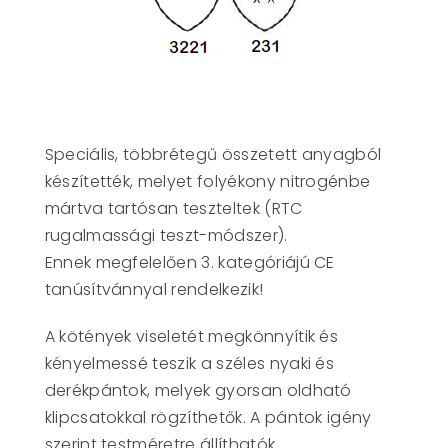
Speciális, többrétegű összetett anyagból
készítették, melyet folyékony nitrogénbe
mártva tartósan teszteltek (RTC
rugalmassági teszt-módszer).
Ennek megfelelően 3. kategóriájú CE
tanúsítvánnyal rendelkezik!
A kötények viseletét megkönnyítik és
kényelmessé teszik a széles nyaki és
derékpántok, melyek gyorsan oldható
klipcsatokkal rögzíthetők. A pántok igény
szerint testméretre állíthatók.