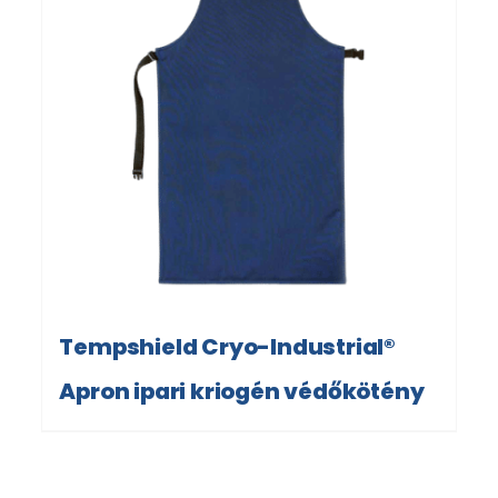
Tempshield Cryo-Industrial®
Apron ipari kriogén védőkötény