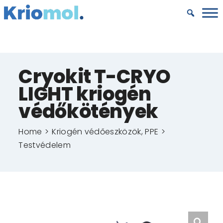
Kihagyás
Cryokit T-CRYO
LIGHT kriogén
védőkötények
Home
Kriogén védőeszközök, PPE
Testvédelem