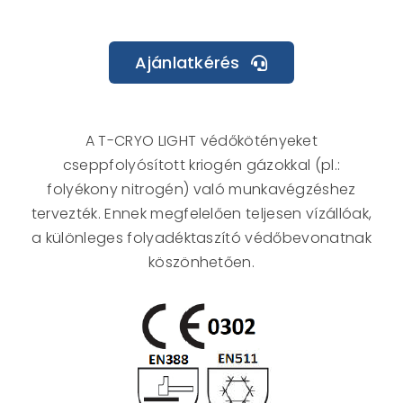
Ajánlatkérés
A T-CRYO LIGHT védőkötényeket
cseppfolyósított kriogén gázokkal (pl.:
folyékony nitrogén) való munkavégzéshez
tervezték. Ennek megfelelően teljesen vízállóak,
a különleges folyadéktaszító védőbevonatnak
köszönhetően.