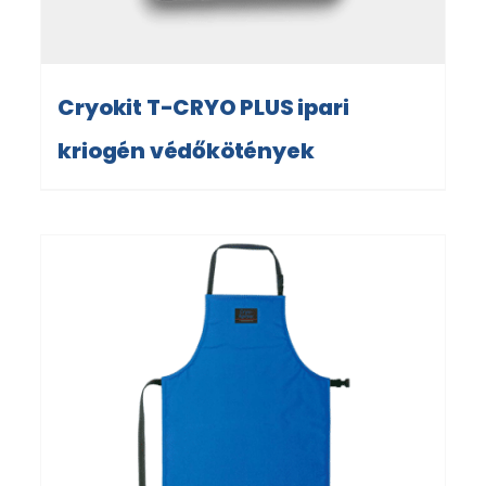
Cryokit T-CRYO PLUS ipari
kriogén védőkötények