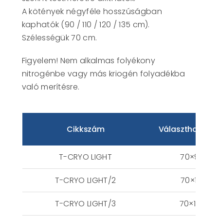
A kötények négyféle hosszúságban
kaphatók (90 / 110 / 120 / 135 cm).
Szélességük 70 cm.
Figyelem! Nem alkalmas folyékony
nitrogénbe vagy más kriogén folyadékba
való merítésre.
Cikkszám
Választható m
T-CRYO LIGHT
70×90 c
T-CRYO LIGHT/2
70×110 c
T-CRYO LIGHT/3
70×120 c