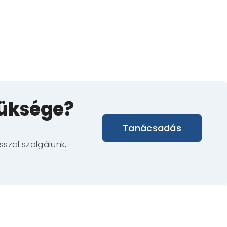
züksége?
Tanácsadás
szal szolgálunk,