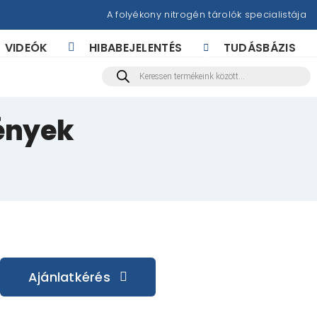
A folyékony nitrogén tárolók specialistája
VIDEÓK
HIBABEJELENTÉS
TUDÁSBÁZIS
Products
search
tények
Ajánlatkérés