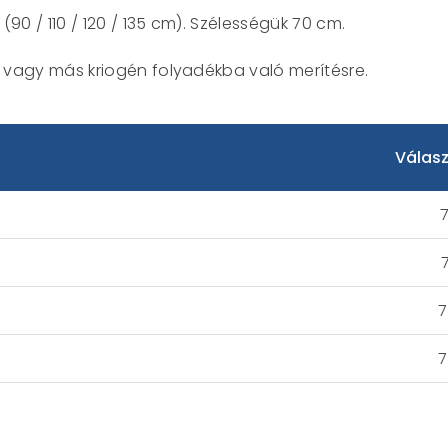
0 / 110 / 120 / 135 cm). Szélességük 70 cm.
 vagy más kriogén folyadékba való merítésre.
Válas
7
7