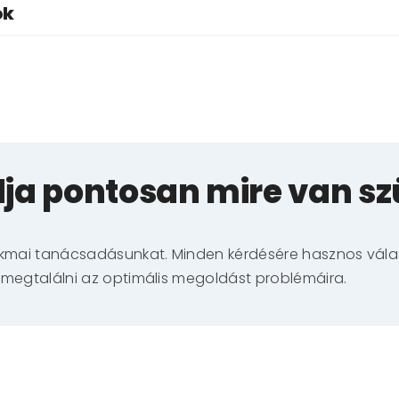
ok
ja pontosan mire van s
akmai tanácsadásunkat. Minden kérdésére hasznos válas
 megtalálni az optimális megoldást problémáira.