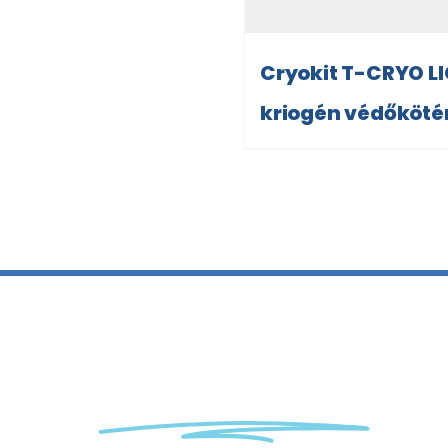
Cryokit T-CRYO L
kriogén védőköt
a ránk
kriotechnikai
kérd