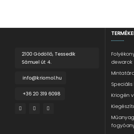
TERMÉKE
Folyékony
2100 Gödöllő, Tessedik
dewarok
Sámuel út 4.
Mintatáro
info@kriomol.hu
Speciális
+36 20 319 6098
Kriogén 
Kiegészít
Műanyag 
fogyóan