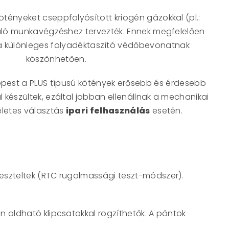
tényeket cseppfolyósított kriogén gázokkal (pl.:
aló munkavégzéshez tervezték. Ennek megfelelően
, a különleges folyadéktaszító védőbevonatnak
köszönhetően.
épest a PLUS típusú kötények erősebb és érdesebb
 készültek, ezáltal jobban ellenállnak a mechanikai
letes választás
ipari felhasználás
esetén.
teszteltek (RTC rugalmassági teszt-módszer).
n oldható klipcsatokkal rögzíthetők. A pántok