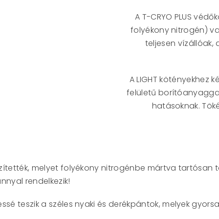
A T-CRYO PLUS védőkö
folyékony nitrogén) v
teljesen vízállóak
A LIGHT kötényekhez k
felületű borítóanyaggal
hatásoknak. Töké
zítették, melyet folyékony nitrogénbe mártva tartósan 
nnyal rendelkezik!
ssé teszik a széles nyaki és derékpántok, melyek gyorsa