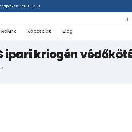
znapokon: 8:00-17:00
Rólunk
Kapcsolat
Blog
 ipari kriogén védőkö
em