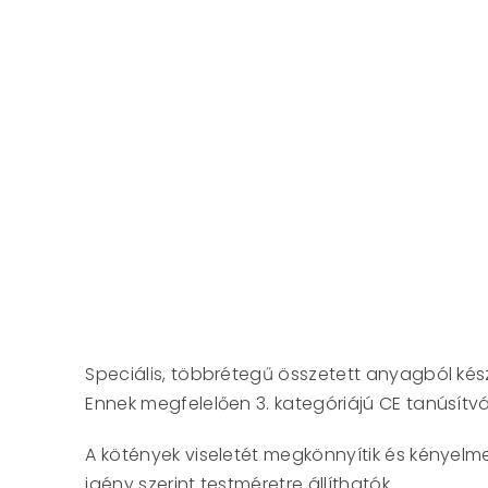
Speciális, többrétegű összetett anyagból kés
Ennek megfelelően 3. kategóriájú CE tanúsítvá
A kötények viseletét megkönnyítik és kényelme
igény szerint testméretre állíthatók.