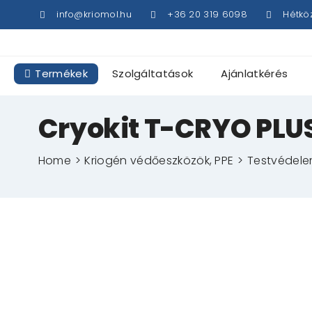
Kihagyás
info@kriomol.hu
+36 20 319 6098
Hétkö
Termékek
Szolgáltatások
Ajánlatkérés
Cryokit T-CRYO PLUS
Home
Kriogén védőeszközök, PPE
Testvédel