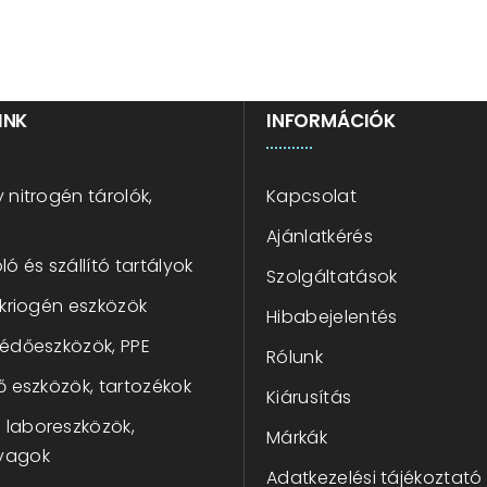
INK
INFORMÁCIÓK
 nitrogén tárolók,
Kapcsolat
Ajánlatkérés
ló és szállító tartályok
Szolgáltatások
 kriogén eszközök
Hibabejelentés
védőeszközök, PPE
Rólunk
ő eszközök, tartozékok
Kiárusítás
laboreszközök,
Márkák
yagok
Adatkezelési tájékoztató