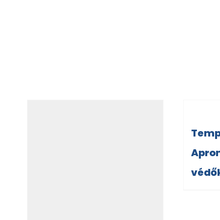
Temp
Apron
védő