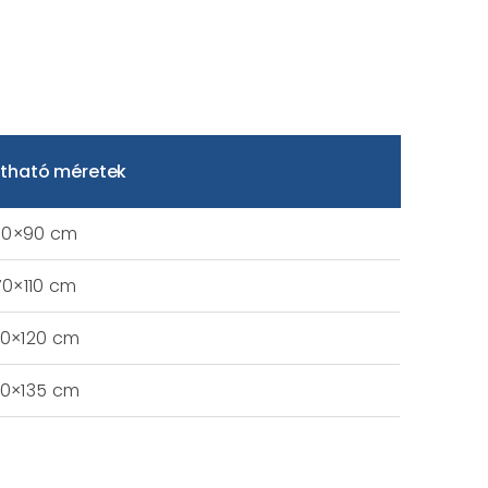
ztható méretek
70×90 cm
70×110 cm
0×120 cm
0×135 cm