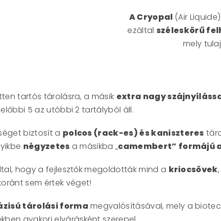
A Cryopal
(Air Liquide
ezáltal
széleskörű fe
mely tul
tten tartós tárolásra, a másik
extra nagy szájnyíláss
előbbi 5 az utóbbi 2 tartályból áll.
séget biztosít a
polcos (rack-es) és kaniszteres
táro
gyikbe
négyzetes
a másikba „
camembert” formájú 
ltal, hogy a fejlesztők megoldották mind a
kriocsövek
koránt sem értek véget!
ázisú tárolási forma
megvalósításával, mely a biotec
kben gyakori elvárásként szerepel.