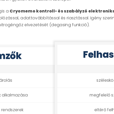
is a
Cryomemo kontroll- és szabályzó elektronik
plózással, adattovábbítással és riasztással. Igény szer
nitrogéngőz elvezetését (degasing funkció).
Felhas
mzők
árolás
széleskö
k alkalmazása
megfelelő s
i rendszerek
eltérő fe