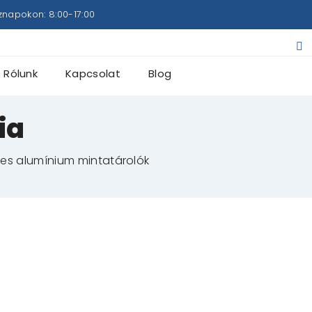
znapokon: 8:00-17:00
Rólunk
Kapcsolat
Blog
ia
es alumínium mintatárolók