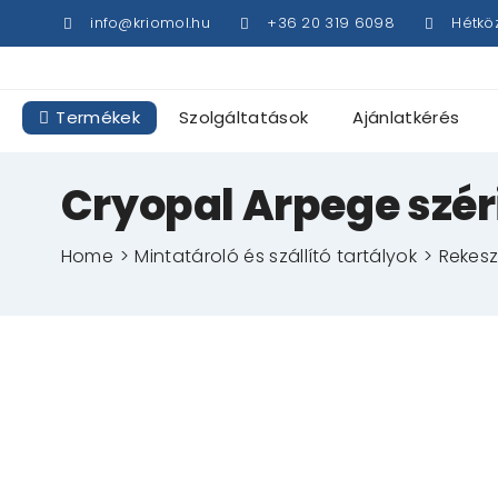
Kihagyás
info@kriomol.hu
+36 20 319 6098
Hétkö
Termékek
Szolgáltatások
Ajánlatkérés
Cryopal Arpege szér
Home
Mintatároló és szállító tartályok
Rekesz