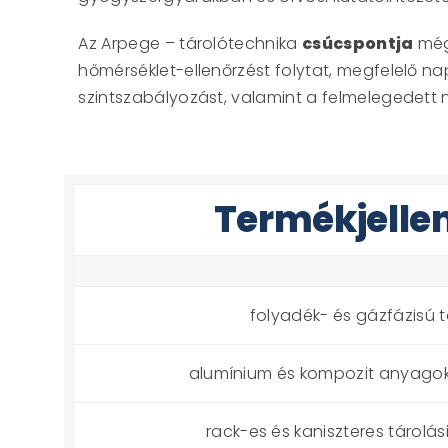
Az Arpege – tárolótechnika
csúcspontja
még
hőmérséklet-ellenőrzést folytat, megfelelő na
szintszabályozást, valamint a felmelegedett 
Termékjelle
folyadék- és gázfázisú t
alumínium és kompozit anyago
rack-es és kaniszteres tárolás