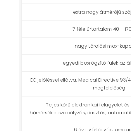
extra nagy átmérőjű száj
7 féle űrtartalom 40 – 170 
nagy tárolási max-kapa
egyedi boxrögzítő fülek az 
EC jelöléssel ellátva, Medical Directive 93/
megfelelőség
Teljes körű elektronikai felügyelet és 
hőmérsékletszabályzás, riasztás, automati
6 év gyártói vákuumga