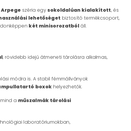
)
Arpege
széria egy
sokoldalúan kialakított
, és
lhasználási lehetőséget
biztosító termékcsoport,
ajdonképpen
két minisorozatból
áll.
al
, rövidebb idejű átmeneti tárolásra alkalmas,
lási módra is. A stabil fémmállványok
ampullatartó
boxok
helyezhetők.
, mind a
műszalmák tárolási
hnológiai laboratóriumokban,