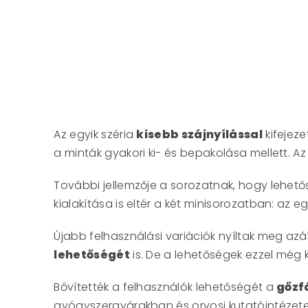
Az egyik széria
kisebb szájnyílással
kifejeze
a minták gyakori ki- és bepakolása mellett. Az 
További jellemzője a sorozatnak, hogy lehető
kialakítása is eltér a két minisorozatban: az e
Újabb felhasználási variációk nyíltak meg azá
lehetőségét
is. De a lehetőségek ezzel még 
Bővítették a felhasználók lehetőségét a
gőzf
gyógyszergyárakban és orvosi kutatóintézete