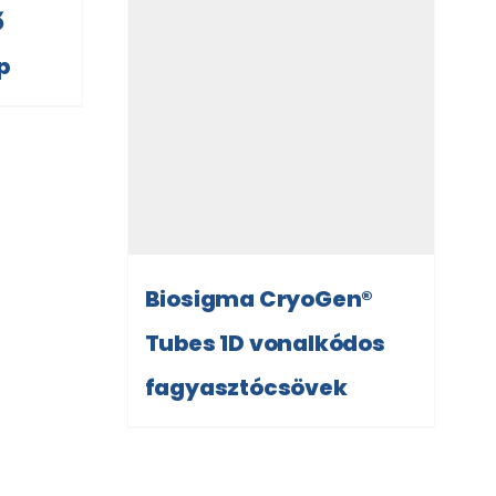
ő
p
Biosigma CryoGen®
Tubes 1D vonalkódos
fagyasztócsövek