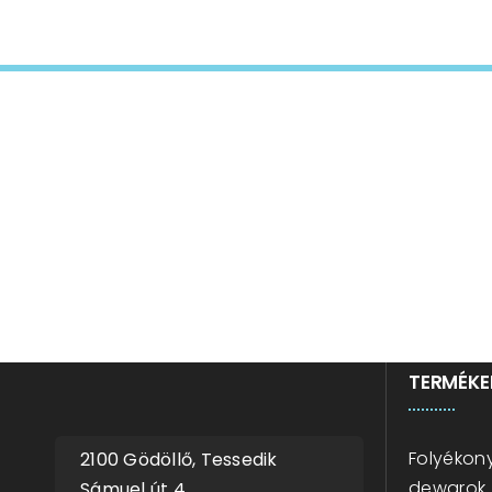
bízz
TERMÉKE
Folyékony
2100 Gödöllő, Tessedik
dewarok
Sámuel út 4.