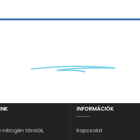
a ránk
kriotechnikai
kérd
INK
INFORMÁCIÓK
 nitrogén tárolók,
Kapcsolat