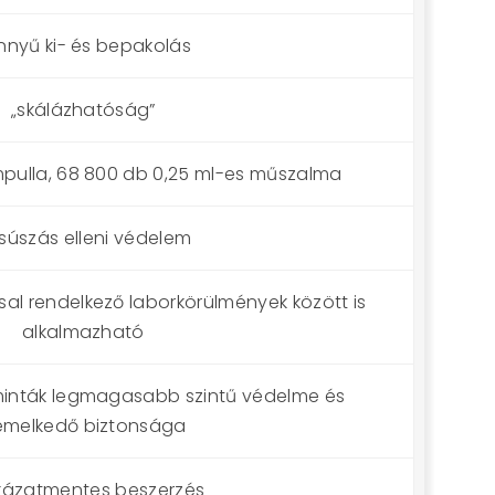
nnyű ki- és bepakolás
„skálázhatóság”
pulla, 68 800 db 0,25 ml-es műszalma
csúszás elleni védelem
sal rendelkező laborkörülmények között is
alkalmazható
 minták legmagasabb szintű védelme és
emelkedő biztonsága
kázatmentes beszerzés