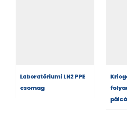
Laboratóriumi LN2 PPE
Kriog
csomag
foly
pálc