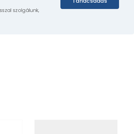
Tanácsadás
szal szolgálunk,