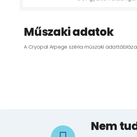
Műszaki adatok
A Cryopal Arpege széria műszaki adattáblá
Nem tud