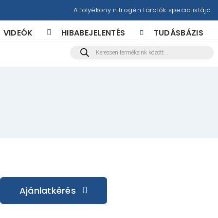
A folyékony nitrogén tárolók specialistája
VIDEÓK
HIBABEJELENTÉS
TUDÁSBÁZIS
Products
search
Ajánlatkérés