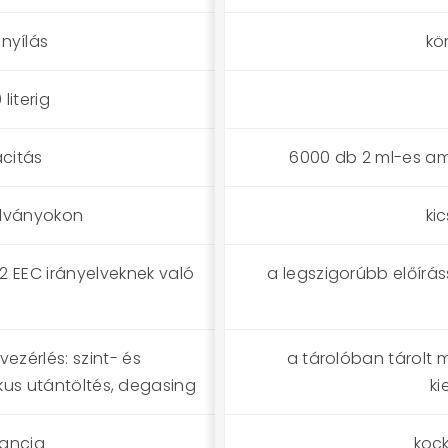
nyílás
kö
literig
citás
6000 db 2 ml-es am
állványokon
ki
42 EEC irányelveknek való
a legszigorúbb előírás
vezérlés: szint- és
a tárolóban tárolt
kus utántöltés, degasing
ki
rancia
koc