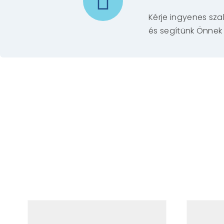
Kérje ingyenes sz
és segítünk Önnek