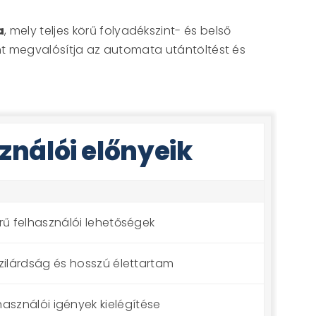
a
, mely teljes körű folyadékszint- és belső
int megvalósítja az automata utántöltést és
ználói előnyeik
rű felhasználói lehetőségek
zilárdság és hosszú élettartam
lhasználói igények kielégítése