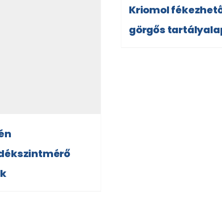
Kriomol fékezhet
görgős tartályala
én
adékszintmérő
ák