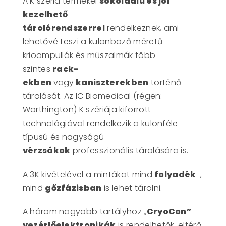
A K széria termékei
sokoldalú és jól
kezelhető
tárolórendszerrel
rendelkeznek, ami
lehetővé teszi a különböző méretű
krioampullák és műszalmák több
szintes
rack-
ekben
vagy
kaniszterekben
történő
tárolását. Az IC Biomedical (régen:
Worthington) K szériája kiforrott
technológiával rendelkezik a különféle
típusú és nagyságú
vérzsákok
professzionális tárolására is.
A 3K kivételével a mintákat mind
folyadék
-,
mind
gőzfázisban
is lehet tárolni.
A három nagyobb tartályhoz „
CryoCon”
vezérlőelektronikák
is rendelhetők, eltérő