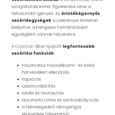
szolgáltatási körrel, figyelembe véve a
felhasználó igényeit. Az
érintőképernyős
vezérlőegységek
a szekrényes kivitelnél
beépítve, a hengeres formánál külön
egységként vannak felszerelve.
A CryoCon által nyújtott
legfontosabb
vezérlési funkciók
:
folyamatos folyadékszint- és belső
hőmérséklet-ellenőrzés
naplózás
adattovábbítás
lokális és távriasztás
automata töltés és szintszabályozás
a felmelegedett nitrogéngőz
elvezetése (degasing).