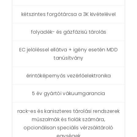
kétszintes forgótárcsa a 3K kivételével
folyadék- és gázfázisú tárolás
EC jelöléssel ellátva + igény esetén MDD
tanúsítvány
érintőképernyős vezérlőelektronika
5 év gyártói vákuumgarancia
rack-es és kaniszteres tárolási rendszerek
műszalmák és fiolák számára,
opcionálisan speciális vérzsáktároló
egységek