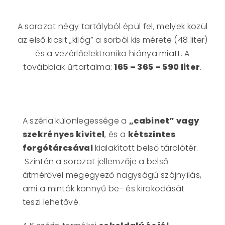
A sorozat négy tartályból épül fel, melyek közül
az első kicsit „kilóg” a sorból kis mérete (48 liter)
és a vezérlőelektronika hiánya miatt. A
továbbiak űrtartalma:
165 – 365 – 590 liter
.
A széria különlegessége a
„cabinet” vagy
szekrényes kivitel
, és a
kétszintes
forgótárcsával
kialakított belső tárolótér.
Szintén a sorozat jellemzője a belső
átmérővel megegyező nagyságú szájnyílás,
ami a minták könnyű be- és kirakodását
teszi lehetővé.