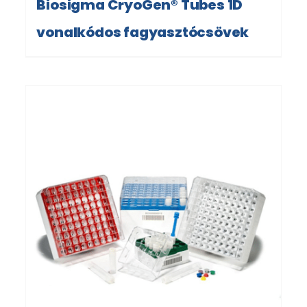
Biosigma CryoGen® Tubes 1D
vonalkódos fagyasztócsövek