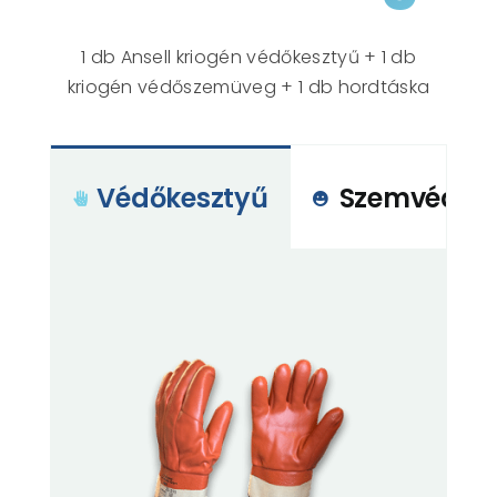
1 db Ansell kriogén védőkesztyű + 1 db
kriogén védőszemüveg + 1 db hordtáska
Védőkesztyű
Szemvédő