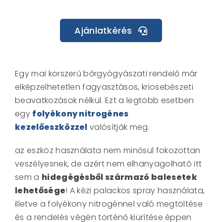
Ajánlatkérés
Egy mai korszerű bőrgyógyászati rendelő már
elképzelhetetlen fagyasztásos, kriosebészeti
beavatkozások nélkül. Ezt a legtöbb esetben
egy
folyékony nitrogénes
kezelőeszközzel
valósítják meg.
az eszköz használata nem minősül fokozottan
veszélyesnek, de azért nem elhanyagolható itt
sem a
hidegégésből származó balesetek
lehetősége
! A kézi palackos spray használata,
illetve a folyékony nitrogénnel való megtöltése
és a rendelés végén történő kiürítése éppen