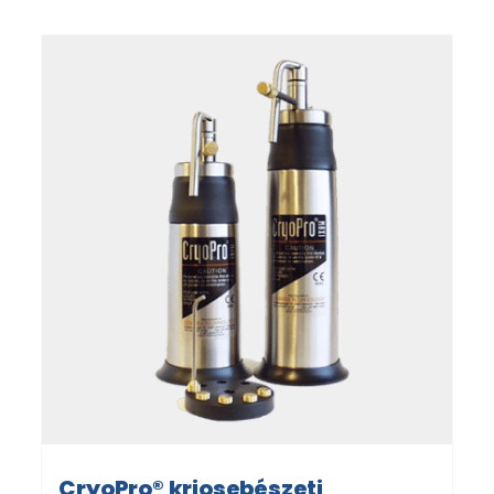
CryoPro® kriosebészeti