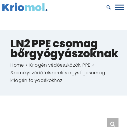
Kihagyás
LN2 PPE csomag
bőrgyógyászoknak
Home
Kriogén védőeszközök, PPE
Személyi védőfelszerelés egységcsomag
kriogén folyadékokhoz