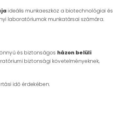
ája
ideális munkaeszköz a biotechnológiai és
yi laboratóriumok munkatársai számára.
önnyű és biztonságos
házon belüli
boratóriumi biztonsági követelményeknek,
rtási idő érdekében.