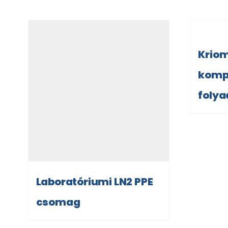
Kriom
komp
folya
Laboratóriumi LN2 PPE
csomag