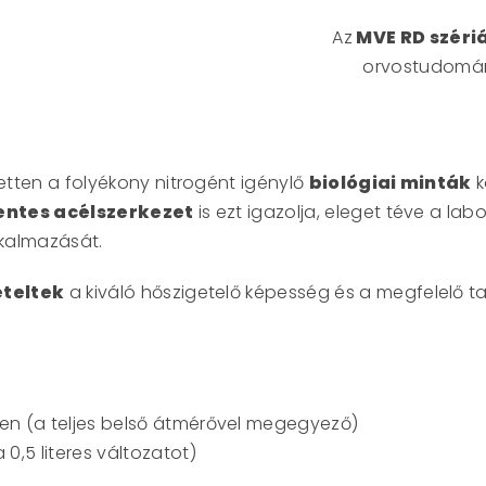
Az
MVE RD széri
orvostudomán
tten a folyékony nitrogént igénylő
biológiai minták
k
ntes acélszerkezet
is ezt igazolja, eleget téve a la
lkalmazását.
teltek
a kiváló hőszigetelő képesség és a megfelelő ta
ben (a teljes belső átmérővel megegyező)
0,5 literes változatot)