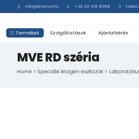
Kihagyás
info@kriomol.hu
+36 20 319 6098
Hétkö
Termékek
Szolgáltatások
Ajánlatkérés
MVE RD széria
Home
Speciális kriogén eszközök
Laboratóriu