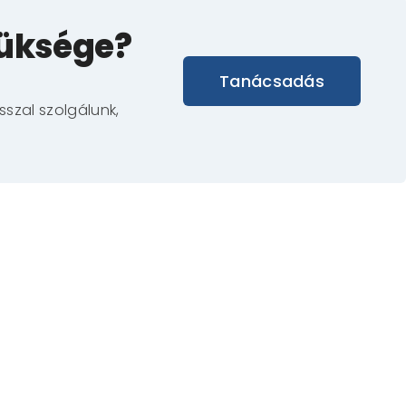
züksége?
Tanácsadás
szal szolgálunk,