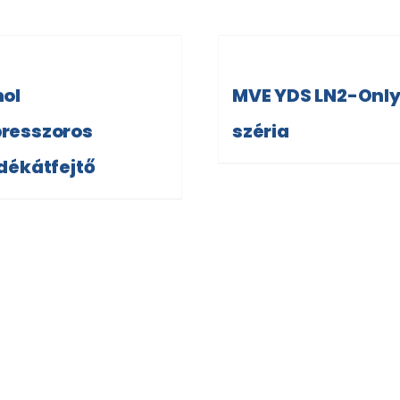
ol
MVE YDS LN2-Onl
resszoros
széria
dékátfejtő