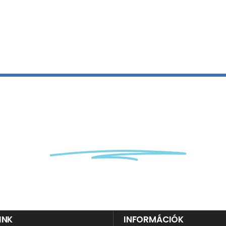
a ránk
kriotechnikai
kérd
INK
INFORMÁCIÓK