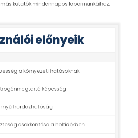
 és más kutatók mindennapos labormunkáihoz.
ználói előnyeik
képesség a környezeti hatásoknak
nitrogénmegtartó képesség
nnyű hordozhatóság
szteség csökkentése a holtidőkben