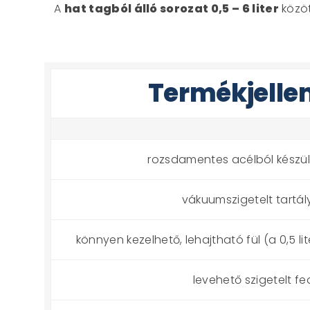
A
hat tagból álló sorozat 0,5 – 6 liter
közöt
Termékjelle
rozsdamentes acélból készült
vákuumszigetelt tartál
könnyen kezelhető, lehajtható fül (a 0,5 li
levehető szigetelt fe