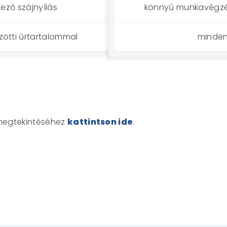
ező szájnyílás
könnyű munkavégzés
özötti űrtartalommal
minden 
megtekintéséhez
kattintson ide
.