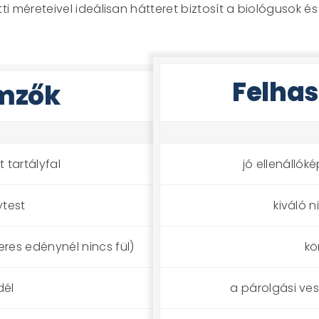
ti méreteivel ideálisan hátteret biztosít a biológusok
Felhas
mzők
 tartályfal
jó ellenálló
ytest
kiváló 
teres edénynél nincs fül)
kö
dél
a párolgási ve