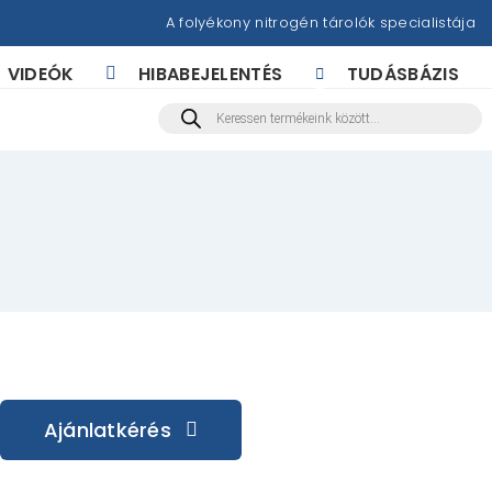
A folyékony nitrogén tárolók specialistája
VIDEÓK
HIBABEJELENTÉS
TUDÁSBÁZIS
Products
search
Ajánlatkérés