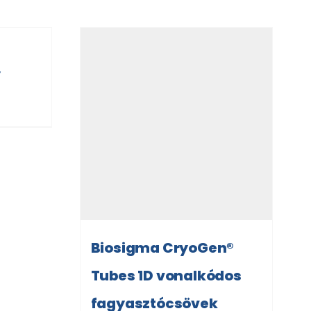
y
Biosigma CryoGen®
Tubes 1D vonalkódos
fagyasztócsövek