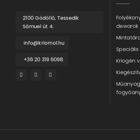
Folyékony
2100 Gödöllő, Tessedik
dewarok
Sámuel út 4.
Mintatáro
info@kriomol.hu
Speciális
+36 20 319 6098
Kriogén 
Kiegészít
Műanyag 
fogyóan