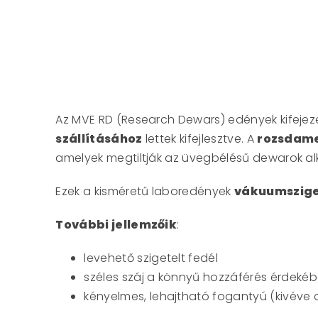
Az MVE RD (Research Dewars) edények kifejeze
szállításához
lettek kifejlesztve. A
rozsdame
amelyek megtiltják az üvegbélésű dewarok a
Ezek a kisméretű laboredények
vákuumszige
További jellemzőik
:
levehető szigetelt fedél
széles száj a könnyű hozzáférés érdeké
kényelmes, lehajtható fogantyú (kivéve a 