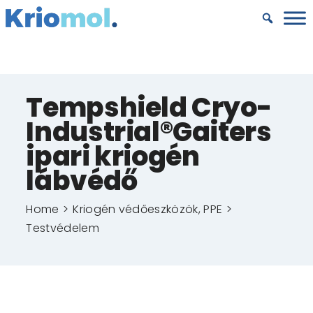
Kihagyás
Tempshield Cryo-
Industrial®Gaiters
ipari kriogén
lábvédő
Home
Kriogén védőeszközök, PPE
Testvédelem