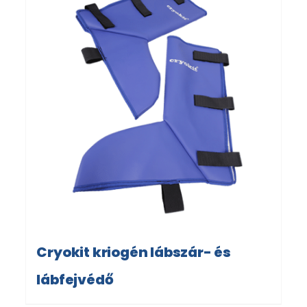
Cryokit kriogén lábszár- és
lábfejvédő