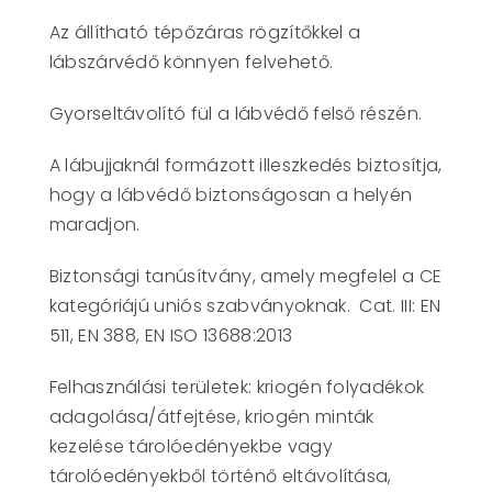
Az állítható tépőzáras rögzítőkkel a
lábszárvédő könnyen felvehető.
Gyorseltávolító fül a lábvédő felső részén.
A lábujjaknál formázott illeszkedés biztosítja,
hogy a lábvédő biztonságosan a helyén
maradjon.
Biztonsági tanúsítvány, amely megfelel a CE
kategóriájú uniós szabványoknak. Cat. III: EN
511, EN 388, EN ISO 13688:2013
Felhasználási területek: kriogén folyadékok
adagolása/átfejtése, kriogén minták
kezelése tárolóedényekbe vagy
tárolóedényekből történő eltávolítása,