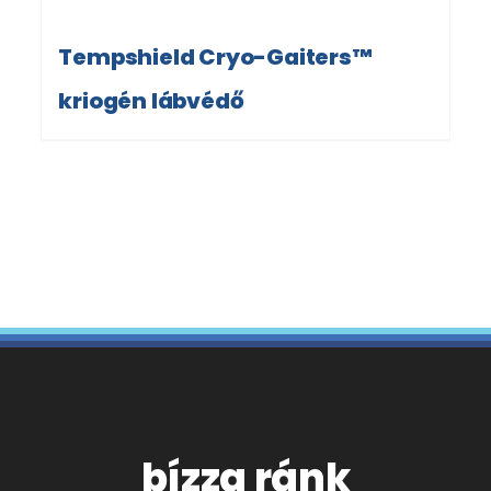
Tempshield Cryo-Gaiters™
kriogén lábvédő
bízza ránk