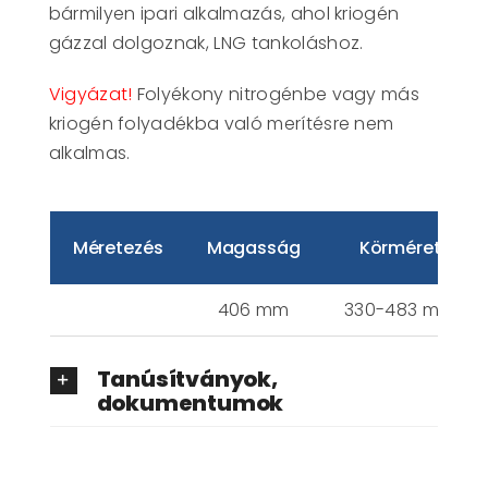
bármilyen ipari alkalmazás, ahol kriogén
gázzal dolgoznak, LNG tankoláshoz.
Vigyázat!
Folyékony nitrogénbe vagy más
kriogén folyadékba való merítésre nem
alkalmas.
Méretezés
Magasság
Körméret
406 mm
330-483 mm
Tanúsítványok,
dokumentumok